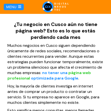
C
MENU
a
l
HOME
¿Tu negocio en Cusco aún no tiene
página web? Esto es lo que estás
SERVICIOS
perdiendo cada mes
Muchos negocios en Cusco siguen dependiendo
Hosting y Dominio
PÁGINAS
únicamente de redes sociales, recomendaciones o
clientes recurrentes para vender. Aunque estas
Gestión de Redes Sociales
estrategias pueden funcionar temporalmente, existe
Página web para Agencias de Viaje
MARKETING DIGITAL
un problema silencioso que afecta el crecimiento de
muchas empresas:
no tener una
página web
Brand Book
Página web para Hoteles
profesional
optimizada para Google
.
Marketing por Facebook
BLOG
Hoy, la mayoría de clientes investiga en internet
Soluciones TI
Página web para Restaurantes
antes de comprar un producto o contratar un
Marketing por Google
CONTÁCTANOS
servicio. Si tu empresa no aparece en Google, para
Soporte Técnico
muchos clientes simplemente no existe.
Página web para Tiendas Virtuales
Esto significa menos consultas, menos llamadas,