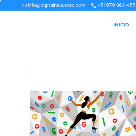
info@digitalnexustec.com
+51 979 363 455
INICIO