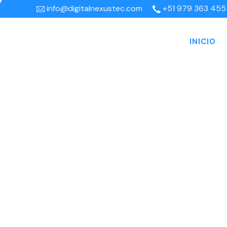
info@digitalnexustec.com
+51 979 363 455
INICIO