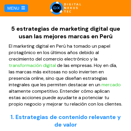
C
MENU
a
l
HOME
5 estrategias de marketing digital que
usan las mejores marcas en Perú
SERVICIOS
El marketing digital en Perú ha tomado un papel
protagónico en los últimos años debido al
Hosting y Dominio
PÁGINAS
crecimiento del comercio electrónico y la
transformación digital
de las empresas. Hoy en día,
las marcas más exitosas no solo invierten en
Gestión de Redes Sociales
Página web para Agencias de Viaje
MARKETING DIGITAL
presencia online, sino que diseñan estrategias
integrales que les permiten destacar en un
mercado
Brand Book
Página web para Hoteles
altamente competitivo. Entender cómo aplican
Marketing por Facebook
BLOG
estas acciones puede ayudarte a potenciar tu
Soluciones TI
propio negocio y mejorar tu relación con los clientes.
Página web para Restaurantes
Marketing por Google
CONTÁCTANOS
1. Estrategias de contenido relevante y
Soporte Técnico
Página web para Tiendas Virtuales
de valor