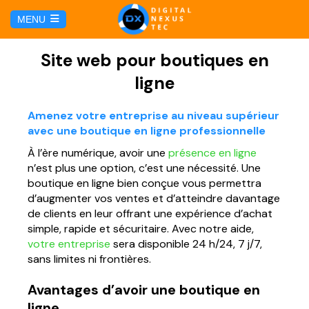
C
MENU
u
l
HOME
Site web pour boutiques en
ligne
SERVICIOS
Amenez votre entreprise au niveau supérieur
avec une boutique en ligne professionnelle
Hosting y Dominio
PÁGINAS
À l’ère numérique, avoir une
présence en ligne
n’est plus une option, c’est une nécessité. Une
Gestión de Redes Sociales
Página web para Agencias de Viaje
MARKETING DIGITAL
boutique en ligne bien conçue vous permettra
d’augmenter vos ventes et d’atteindre davantage
Brand Book
Página web para Hoteles
de clients en leur offrant une expérience d’achat
Marketing por Facebook
BLOG
simple, rapide et sécuritaire. Avec notre aide,
votre entreprise
sera disponible 24 h/24, 7 j/7,
Soluciones TI
Página web para Restaurantes
Marketing por Google
sans limites ni frontières.
CONTÁCTANOS
Soporte Técnico
Página web para Tiendas Virtuales
Avantages d’avoir une boutique en
ligne