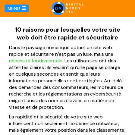
C
MENU
u
l
HOME
10 raisons pour lesquelles votre site
web doit être rapide et sécuritaire
SERVICIOS
Dans le paysage numérique actuel, un site web
rapide et sécuritaire n’est pas un luxe, mais une
Hosting y Dominio
PÁGINAS
nécessité fondamentale
. Les utilisateurs ont des
attentes claires : ils veulent qu’une page se charge
en quelques secondes et sentir que leurs
Gestión de Redes Sociales
Página web para Agencias de Viaje
MARKETING DIGITAL
informations personnelles sont protégées. Au-delà
des demandes des consommateurs, les moteurs de
Brand Book
Página web para Hoteles
recherche et les réglementations en cybersécurité
Marketing por Facebook
BLOG
exigent aussi des normes élevées en matière de
Soluciones TI
vitesse et de protection.
Página web para Restaurantes
Marketing por Google
CONTÁCTANOS
La rapidité et la sécurité de votre site web
Soporte Técnico
influencent non seulement l’expérience utilisateur,
Página web para Tiendas Virtuales
mais également votre position dans les classements