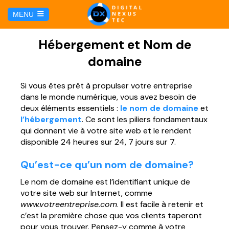
C
MENU
u
l
HOME
Hébergement et Nom de
domaine
SERVICIOS
Si vous êtes prêt à propulser votre entreprise
dans le monde numérique, vous avez besoin de
Hosting y Dominio
PÁGINAS
deux éléments essentiels :
le nom de domaine
et
l’hébergement
. Ce sont les piliers fondamentaux
Gestión de Redes Sociales
Página web para Agencias de Viaje
qui donnent vie à votre site web et le rendent
MARKETING DIGITAL
disponible 24 heures sur 24, 7 jours sur 7.
Brand Book
Página web para Hoteles
Marketing por Facebook
Qu’est-ce qu’un nom de domaine?
BLOG
Soluciones TI
Le nom de domaine est l’identifiant unique de
Página web para Restaurantes
Marketing por Google
votre site web sur Internet, comme
CONTÁCTANOS
www.votreentreprise.com
. Il est facile à retenir et
Soporte Técnico
Página web para Tiendas Virtuales
c’est la première chose que vos clients taperont
pour vous trouver. Pensez-y comme à votre