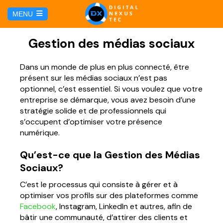
C
MENU
u
l
HOME
Gestion des médias sociaux
SERVICIOS
Dans un monde de plus en plus connecté, être
présent sur les médias sociaux n’est pas
optionnel, c’est essentiel. Si vous voulez que votre
Hosting y Dominio
PÁGINAS
entreprise se démarque, vous avez besoin d’une
stratégie solide et de professionnels qui
s’occupent d’optimiser votre présence
Gestión de Redes Sociales
Página web para Agencias de Viaje
MARKETING DIGITAL
numérique.
Brand Book
Qu’est-ce que la Gestion des Médias
Página web para Hoteles
Marketing por Facebook
BLOG
Sociaux?
Soluciones TI
Página web para Restaurantes
C’est le processus qui consiste à gérer et à
Marketing por Google
CONTÁCTANOS
optimiser vos profils sur des plateformes comme
Soporte Técnico
Facebook
, Instagram, LinkedIn et autres, afin de
Página web para Tiendas Virtuales
bâtir une communauté, d’attirer des clients et