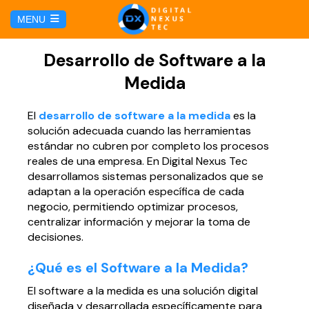
E
MENU
u
i
HOME
Desarrollo de Software a la
Medida
SERVICIOS
El
desarrollo de software a la medida
es la
solución adecuada cuando las herramientas
Hosting y Dominio
PÁGINAS
estándar no cubren por completo los procesos
reales de una empresa. En Digital Nexus Tec
Gestión de Redes Sociales
Página web para Agencias de Viaje
desarrollamos sistemas personalizados que se
MARKETING DIGITAL
adaptan a la operación específica de cada
negocio, permitiendo optimizar procesos,
Brand Book
Página web para Hoteles
Marketing por Facebook
centralizar información y mejorar la toma de
BLOG
decisiones.
Soluciones TI
Página web para Restaurantes
Marketing por Google
CONTÁCTANOS
¿Qué es el Software a la Medida?
Soporte Técnico
Página web para Tiendas Virtuales
El software a la medida es una solución digital
diseñada y desarrollada específicamente para