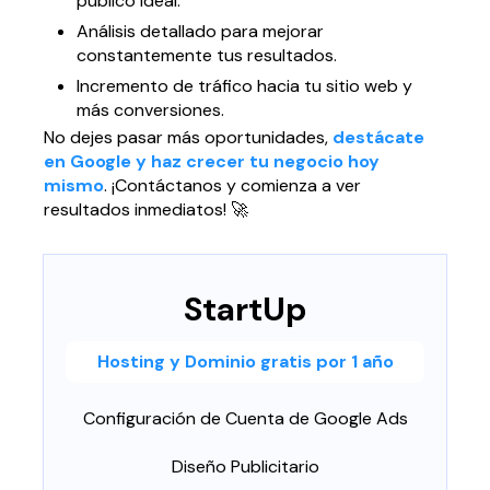
público ideal.
Página web para Empresas
Análisis detallado para mejorar
constantemente tus resultados.
Incremento de tráfico hacia tu sitio web y
más conversiones.
No dejes pasar más oportunidades,
destácate
en Google y haz crecer tu negocio hoy
mismo
. ¡Contáctanos y comienza a ver
resultados inmediatos! 🚀
StartUp
Hosting y Dominio gratis por 1 año
Configuración de Cuenta de Google Ads
Diseño Publicitario