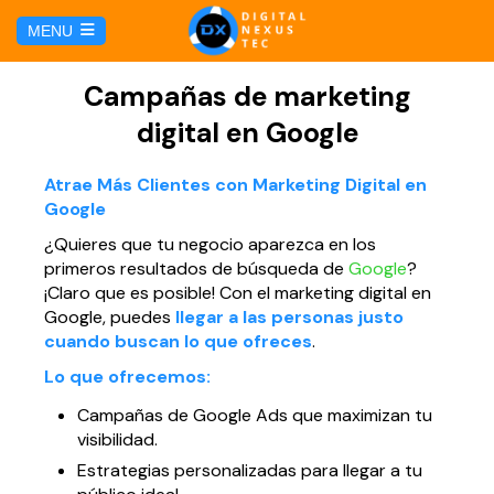
E
MENU
u
i
HOME
Campañas de marketing
digital en Google
SERVICIOS
Atrae Más Clientes con Marketing Digital en
Google
Hosting y Dominio
PÁGINAS
¿Quieres que tu negocio aparezca en los
primeros resultados de búsqueda de
Google
?
Gestión de Redes Sociales
Página web para Agencias de Viaje
MARKETING DIGITAL
¡Claro que es posible! Con el marketing digital en
Google, puedes
llegar a las personas justo
Brand Book
Página web para Hoteles
cuando buscan lo que ofreces
.
Marketing por Facebook
BLOG
Lo que ofrecemos:
Soluciones TI
Página web para Restaurantes
Marketing por Google
Campañas de Google Ads que maximizan tu
CONTÁCTANOS
visibilidad.
Soporte Técnico
Página web para Tiendas Virtuales
Estrategias personalizadas para llegar a tu