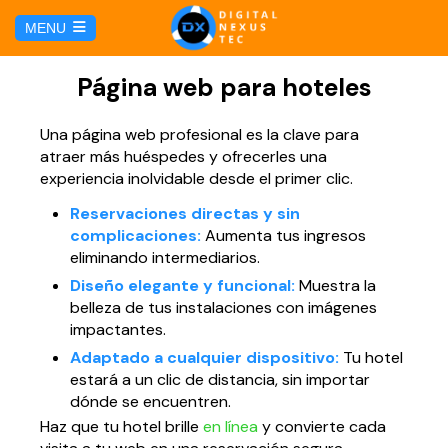
E
MENU
u
i
HOME
Página web para hoteles
SERVICIOS
Una página web profesional es la clave para
atraer más huéspedes y ofrecerles una
experiencia inolvidable desde el primer clic.
Hosting y Dominio
PÁGINAS
Reservaciones directas y sin
complicaciones:
Aumenta tus ingresos
Gestión de Redes Sociales
Página web para Agencias de Viaje
eliminando intermediarios.
MARKETING DIGITAL
Diseño elegante y funcional:
Muestra la
Brand Book
belleza de tus instalaciones con imágenes
Página web para Hoteles
Marketing por Facebook
BLOG
impactantes.
Soluciones TI
Adaptado a cualquier dispositivo:
Tu hotel
Página web para Restaurantes
Marketing por Google
estará a un clic de distancia, sin importar
CONTÁCTANOS
dónde se encuentren.
Soporte Técnico
Página web para Tiendas Virtuales
Haz que tu hotel brille
en línea
y convierte cada