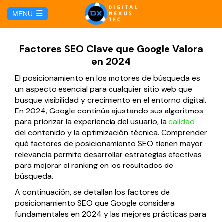
E
MENU
u
i
HOME
Factores SEO Clave que Google Valora
en 2024
SERVICIOS
El posicionamiento en los motores de búsqueda es
un aspecto esencial para cualquier sitio web que
Hosting y Dominio
PÁGINAS
busque visibilidad y crecimiento en el entorno digital.
En 2024, Google continúa ajustando sus algoritmos
para priorizar la experiencia del usuario, la
calidad
Gestión de Redes Sociales
Página web para Agencias de Viaje
MARKETING DIGITAL
del contenido y la optimización técnica. Comprender
qué factores de posicionamiento SEO tienen mayor
Brand Book
Página web para Hoteles
relevancia permite desarrollar estrategias efectivas
Marketing por Facebook
BLOG
para mejorar el ranking en los resultados de
Soluciones TI
búsqueda.
Página web para Restaurantes
Marketing por Google
CONTÁCTANOS
A continuación, se detallan los factores de
Soporte Técnico
posicionamiento SEO que Google considera
Página web para Tiendas Virtuales
fundamentales en 2024 y las mejores prácticas para