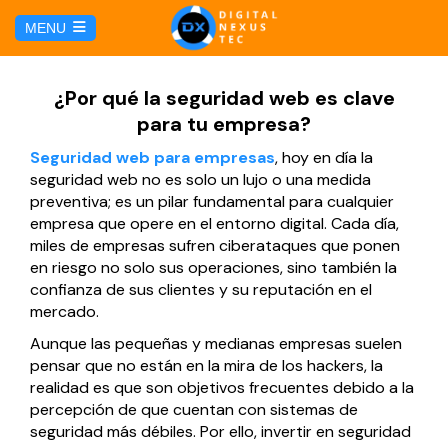
E
MENU
u
i
HOME
¿Por qué la seguridad web es clave
para tu empresa?
SERVICIOS
Seguridad web para empresas
, hoy en día la
seguridad web no es solo un lujo o una medida
Hosting y Dominio
PÁGINAS
preventiva; es un pilar fundamental para cualquier
empresa que opere en el entorno digital. Cada día,
miles de empresas sufren ciberataques que ponen
Gestión de Redes Sociales
Página web para Agencias de Viaje
MARKETING DIGITAL
en riesgo no solo sus operaciones, sino también la
confianza de sus clientes y su reputación en el
Brand Book
Página web para Hoteles
mercado.
Marketing por Facebook
BLOG
Aunque las pequeñas y medianas empresas suelen
Soluciones TI
Página web para Restaurantes
pensar que no están en la mira de los hackers, la
Marketing por Google
CONTÁCTANOS
realidad es que son objetivos frecuentes debido a la
Soporte Técnico
percepción de que cuentan con sistemas de
Página web para Tiendas Virtuales
seguridad más débiles. Por ello, invertir en seguridad