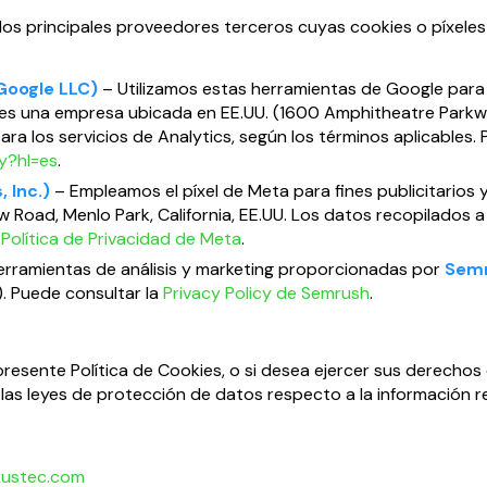
os principales proveedores terceros cuyas cookies o píxeles s
Google LLC)
– Utilizamos estas herramientas de Google para
LC es una empresa ubicada en EE.UU. (1600 Amphitheatre Par
ra los servicios de Analytics, según los términos aplicables.
cy?hl=es
.
 Inc.)
– Empleamos el píxel de Meta para fines publicitarios 
w Road, Menlo Park, California, EE.UU. Los datos recopilados a 
a
Política de Privacidad de Meta
.
herramientas de análisis y marketing proporcionadas por
Semr
. Puede consultar la
Privacy Policy de Semrush
.
resente Política de Cookies, o si desea ejercer sus derechos 
 las leyes de protección de datos respecto a la información 
xustec.com