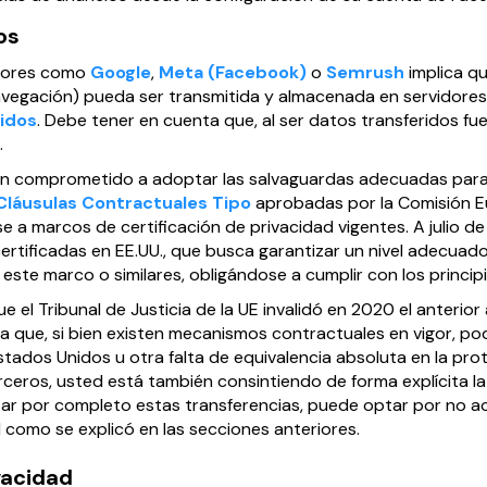
os
edores como
Google
,
Meta (Facebook)
o
Semrush
implica qu
 navegación) pueda ser transmitida y almacenada en servidore
idos
. Debe tener en cuenta que, al ser datos transferidos fu
.
n comprometido a adoptar las salvaguardas adecuadas para p
Cláusulas Contractuales Tipo
aprobadas por la Comisión Eu
rse a marcos de certificación de privacidad vigentes. A julio
ertificadas en EE.UU., que busca garantizar un nivel adecuad
 este marco o similares, obligándose a cumplir con los princi
 el Tribunal de Justicia de la UE invalidó en 2020 el anterio
a que, si bien existen mecanismos contractuales en vigor, pod
ados Unidos u otra falta de equivalencia absoluta en la pro
rceros, usted está también consintiendo de forma explícita la
vitar por completo estas transferencias, puede optar por no a
 como se explicó en las secciones anteriores.
vacidad