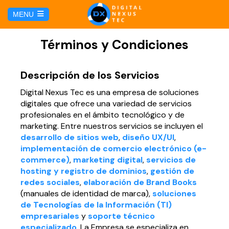
E
MENU
u
i
HOME
Términos y Condiciones
SERVICIOS
Descripción de los Servicios
Digital Nexus Tec es una empresa de soluciones
Hosting y Dominio
PÁGINAS
digitales que ofrece una variedad de servicios
profesionales en el ámbito tecnológico y de
Gestión de Redes Sociales
marketing. Entre nuestros servicios se incluyen el
Página web para Agencias de Viaje
MARKETING DIGITAL
desarrollo de sitios web
,
diseño UX/UI
,
implementación de comercio electrónico (e-
Brand Book
Página web para Hoteles
commerce)
,
marketing digital
,
servicios de
Marketing por Facebook
BLOG
hosting y registro de dominios
,
gestión de
Soluciones TI
redes sociales
,
elaboración de Brand Books
Página web para Restaurantes
Marketing por Google
(manuales de identidad de marca),
soluciones
CONTÁCTANOS
de Tecnologías de la Información (TI)
Soporte Técnico
Página web para Tiendas Virtuales
empresariales
y
soporte técnico
especializado
. La Empresa se especializa en