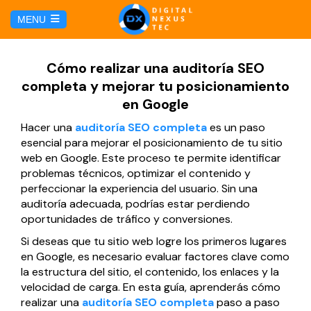
E
MENU
u
i
HOME
Cómo realizar una auditoría SEO
completa y mejorar tu posicionamiento
SERVICIOS
en Google
Hacer una
auditoría SEO completa
es un paso
Hosting y Dominio
PÁGINAS
esencial para mejorar el posicionamiento de tu sitio
web en Google. Este proceso te permite identificar
Gestión de Redes Sociales
problemas técnicos, optimizar el contenido y
Página web para Agencias de Viaje
MARKETING DIGITAL
perfeccionar la experiencia del usuario. Sin una
auditoría adecuada, podrías estar perdiendo
Brand Book
Página web para Hoteles
oportunidades de tráfico y conversiones.
Marketing por Facebook
BLOG
Si deseas que tu sitio web logre los primeros lugares
Soluciones TI
Página web para Restaurantes
en Google, es necesario evaluar factores clave como
Marketing por Google
CONTÁCTANOS
la estructura del sitio, el contenido, los enlaces y la
Soporte Técnico
velocidad de carga. En esta guía, aprenderás cómo
Página web para Tiendas Virtuales
realizar una
auditoría SEO completa
paso a paso