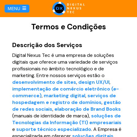
E
MENU
u
i
HOME
Termos e Condições
SERVICIOS
Descrição dos Serviços
Digital Nexus Tec é uma empresa de soluções
Hosting y Dominio
PÁGINAS
digitais que oferece uma variedade de serviços
profissionais no âmbito tecnológico e de
Gestión de Redes Sociales
marketing. Entre nossos serviços estão o
Página web para Agencias de Viaje
MARKETING DIGITAL
desenvolvimento de sites
,
design UX/UI
,
implementação de comércio eletrônico (e-
Brand Book
Página web para Hoteles
commerce)
,
marketing digital
,
serviços de
Marketing por Facebook
BLOG
hospedagem e registro de domínios
,
gestão
Soluciones TI
de redes sociais
,
elaboração de Brand Books
Página web para Restaurantes
Marketing por Google
(manuais de identidade de marca),
soluções de
CONTÁCTANOS
Tecnologias da Informação (TI) empresariais
Soporte Técnico
Página web para Tiendas Virtuales
e
suporte técnico especializado
. A Empresa é
especializada em oferecer
soluções digitais