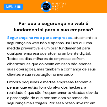
E
MENU
u
i
HOME
Por que a segurança na web é
fundamental para a sua empresa?
SERVICIOS
Segurança na web para empresas
, atualmente a
segurança na web não é apenas um luxo ou uma
Hosting y Dominio
PÁGINAS
medida preventiva; é um pilar fundamental para
qualquer empresa que atue no ambiente digital.
Todos os dias, milhares de empresas sofrem
Gestión de Redes Sociales
Página web para Agencias de Viaje
MARKETING DIGITAL
ciberataques que colocam em risco não apenas
suas operações, mas também a confiança de seus
Brand Book
Página web para Hoteles
clientes e sua reputação no mercado.
Marketing por Facebook
BLOG
Embora pequenas e médias empresas tendam a
Soluciones TI
Página web para Restaurantes
pensar que estão fora do alvo dos hackers, a
Marketing por Google
CONTÁCTANOS
realidade é que são frequentemente visadas devido
Soporte Técnico
à percepção de que contam com sistemas de
Página web para Tiendas Virtuales
segurança mais frágeis. Por essa razão, investir em