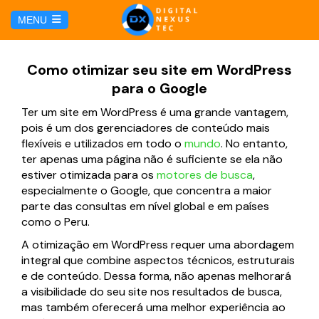
E
MENU
u
i
HOME
Como otimizar seu site em WordPress
para o Google
SERVICIOS
Ter um site em WordPress é uma grande vantagem,
pois é um dos gerenciadores de conteúdo mais
Hosting y Dominio
PÁGINAS
flexíveis e utilizados em todo o
mundo
. No entanto,
ter apenas uma página não é suficiente se ela não
estiver otimizada para os
motores de busca
,
Gestión de Redes Sociales
Página web para Agencias de Viaje
MARKETING DIGITAL
especialmente o Google, que concentra a maior
parte das consultas em nível global e em países
Brand Book
Página web para Hoteles
como o Peru.
Marketing por Facebook
BLOG
A otimização em WordPress requer uma abordagem
Soluciones TI
Página web para Restaurantes
integral que combine aspectos técnicos, estruturais
Marketing por Google
CONTÁCTANOS
e de conteúdo. Dessa forma, não apenas melhorará
Soporte Técnico
a visibilidade do seu site nos resultados de busca,
Página web para Tiendas Virtuales
mas também oferecerá uma melhor experiência ao