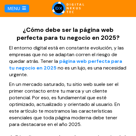
C
MENU
a
l
HOME
¿Cómo debe ser la página web
perfecta para tu negocio en 2025?
SERVICIOS
El entorno digital está en constante evolución, y las
empresas que no se adaptan corren el riesgo de
Hosting y Dominio
PÁGINAS
quedar atrás. Tener la
página web perfecta para
tu negocio en 2025
no es un lujo, es una necesidad
urgente.
Gestión de Redes Sociales
Página web para Agencias de Viaje
MARKETING DIGITAL
En un mercado saturado, tu sitio web suele ser el
primer contacto entre tu marca y un cliente
Brand Book
Página web para Hoteles
Marketing por Facebook
potencial. Por eso, es fundamental que esté
BLOG
optimizado, actualizado y orientado al usuario. En
Soluciones TI
Página web para Restaurantes
este artículo te mostramos las características
Marketing por Google
CONTÁCTANOS
esenciales que toda página moderna debe tener
Soporte Técnico
para destacarse en el año 2025.
Página web para Tiendas Virtuales